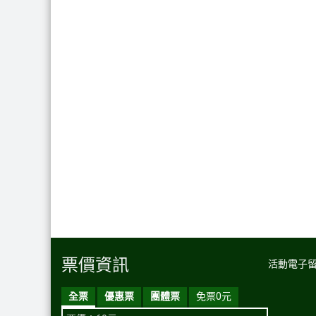
票價資訊
活動電子
全票
優惠票
團體票
免票0元