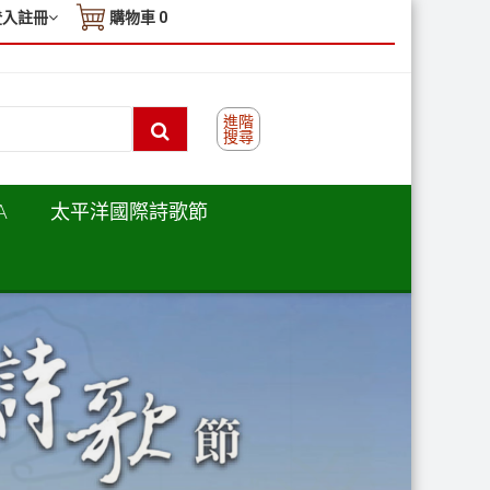
登入註冊
購物車
0
進階
搜尋
A
太平洋國際詩歌節