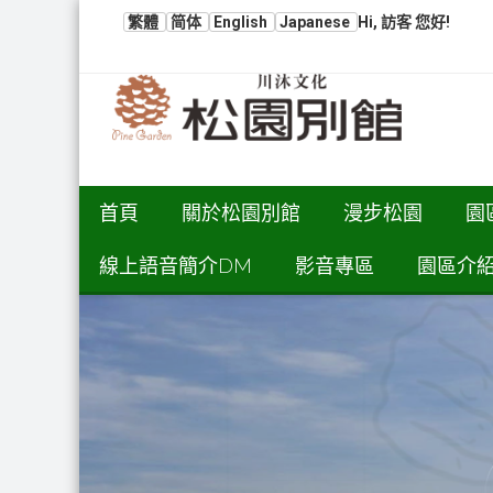
繁體
简体
English
Japanese
Hi, 訪客 您好!
首頁
關於松園別館
漫步松園
園
線上語音簡介DM
影音專區
園區介