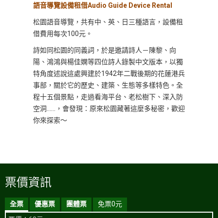
語音導覽設備租借Audio Guide Device Rental
松園語音導覽，共有中、英、日三種語言，設備租
借費用每次100元。
詩如同松園的同義詞，於是邀請詩人－陳黎、向
陽、鴻鴻與楊佳嫻等四位詩人錄製中文版本，以獨
特角度述說這處興建於1942年二戰後期的花蓮港兵
事部，關於它的歷史、建築、生態等多樣特色。全
程十五個景點，走過看海平台、老松樹下、深入防
空洞……，會發現：原來松園藏著這麼多秘密，歡迎
你來探索～
票價資訊
全票
優惠票
團體票
免票0元