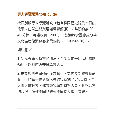
專人導覽服務 tour guide
松園別館專人導覽解說（包含松園歷史背景、傳說
故事、自然生態與展場導覽解說），時間約為 30-
40 分鐘，每場收費 1200 元，歡迎旅遊團體或期待
文化深度旅遊遊客來電預約（03-8356510）。
請注意／
1. 請需要專人導覽的朋友，至少提前一週進行電話
預約，以利館方安排導覽人員。
2. 由於松園迴廊通道較為狹小，為顧及整體導覽品
質，平均每一位導覽人員約接待30-40名貴賓。若
入園人數較多，建議您多增加導覽人員，將配合您
的狀況，調整不同路線或不同梯次進行參觀。