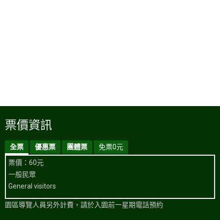
票價資訊
全票
優惠票
團體票
免票0元
票價：60元
一般民眾
General visitors
園區導覽人員另外計費，請於入園前一星期電話預約