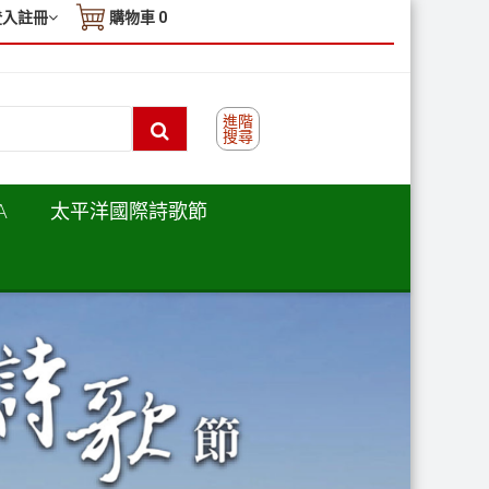
登入註冊
購物車
0
進階
搜尋
A
太平洋國際詩歌節