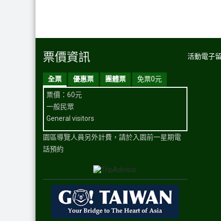
票價資訊
活動電子
全票
優惠票
團體票
免票0元
票價：60元
一般民眾
General visitors
園區導覽人員另外計費，請於入園前一星期電
話預約