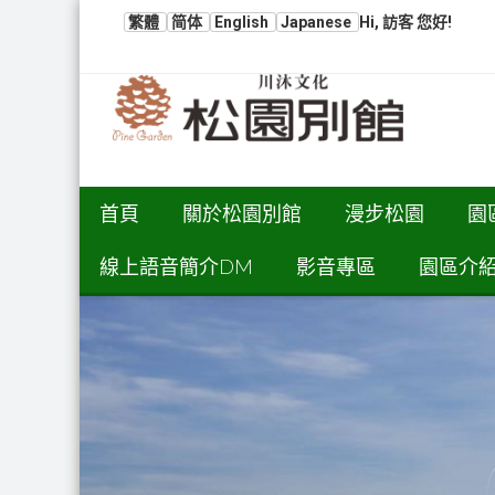
繁體
简体
English
Japanese
Hi, 訪客 您好!
首頁
關於松園別館
漫步松園
園
線上語音簡介DM
影音專區
園區介