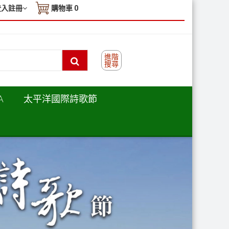
登入註冊
購物車
0
進階
搜尋
A
太平洋國際詩歌節