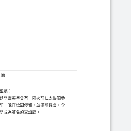
交誼廳：
顧問團每年會有一兩次前往太魯閣參
前一晚在松園停留，並舉辦舞會，令
間成為著名的交誼廳。