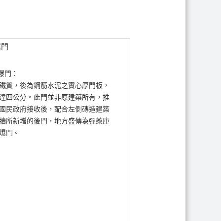
防爆門：
鐵質，後為鋼筋水泥之實心厚門板，
達四公分。此門並非原建築所有，推
國民政府接收後，配合左側磚造建築
牆所新增的後門，地方盛傳為彈藥庫
爆門。