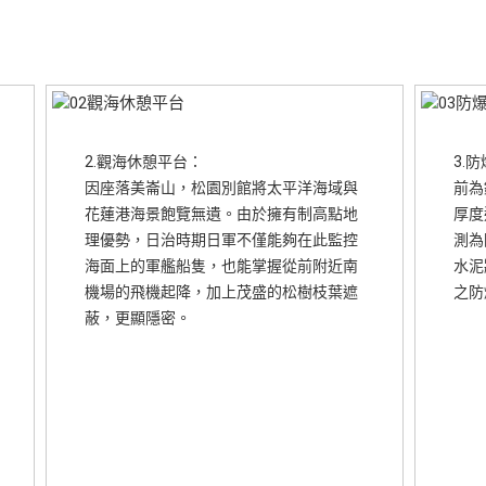
2.觀海休憩平台：
3.
因座落美崙山，松園別館將太平洋海域與
前為
花蓮港海景飽覽無遺。由於擁有制高點地
厚度
理優勢，日治時期日軍不僅能夠在此監控
測為
海面上的軍艦船隻，也能掌握從前附近南
水泥
機場的飛機起降，加上茂盛的松樹枝葉遮
之防
蔽，更顯隱密。