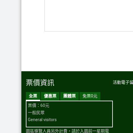
票價資訊
活動電子
全票
優惠票
團體票
免票0元
票價：60元
一般民眾
General visitors
園區導覽人員另外計費，請於入園前一星期電