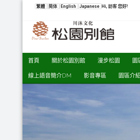
繁體
简体
English
Japanese
Hi, 訪客 您好!
首頁
關於松園別館
漫步松園
園
線上語音簡介DM
影音專區
園區介