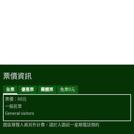
票價資訊
全票
優惠票
團體票
免票0元
票價：60元
一般民眾
General visitors
園區導覽人員另外計費，請於入園前一星期電話預約