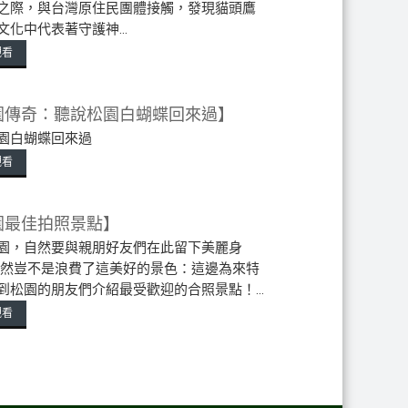
之際，與台灣原住民團體接觸，發現貓頭鷹
文化中代表著守護神...
觀看
園傳奇：聽說松園白蝴蝶回來過】
園白蝴蝶回來過
觀看
園最佳拍照景點】
園，自然要與親朋好友們在此留下美麗身
不然豈不是浪費了這美好的景色：這邊為來特
到松園的朋友們介紹最受歡迎的合照景點！...
觀看