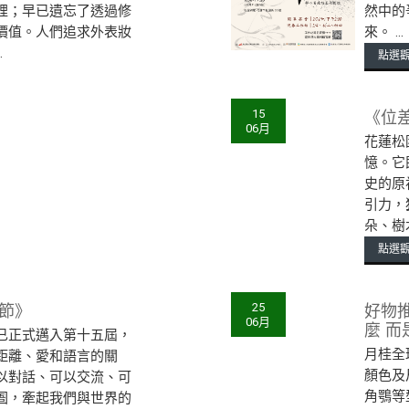
裡；早已遺忘了透過修
然中的
價值。人們追求外表妝
來。 ...
.
點選
《位差
15
06月
花蓮松
憶。它
史的原
引⼒，
朵、樹⽊
點選
歌節》
好物
25
06月
麼 
已正式邁入第十五屆，
月桂全
距離、愛和語言的關
顏色及
以對話、可以交流、可
角鶚等
圄，牽起我們與世界的