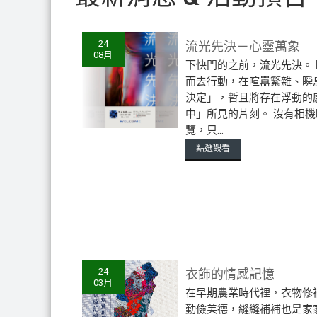
流光先決－心靈萬象
24
08月
下快門的之前，流光先決。
而去行動，在喧囂繁雜、瞬
決定」，暫且將存在浮動的
中」所見的片刻。 沒有相
覽，只...
點選觀看
衣飾的情感記憶
24
03月
在早期農業時代裡，衣物修
勤儉美德，縫縫補補也是家