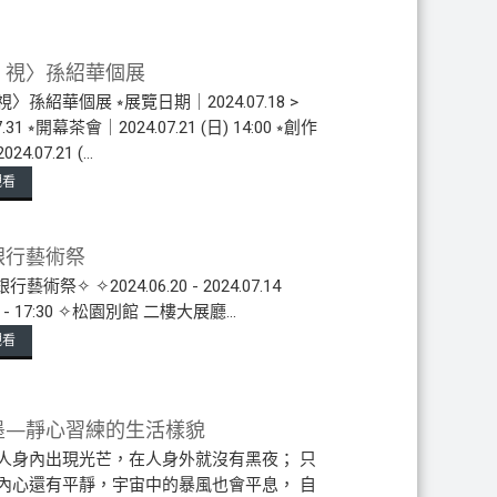
｜視〉孫紹華個展
〉孫紹華個展 ⭒展覽日期｜2024.07.18 >
7.31 ⭒開幕茶會｜2024.07.21 (日) 14:00 ⭒創作
4.07.21 (...
觀看
銀行藝術祭
藝術祭✧ ✧2024.06.20 - 2024.07.14
0 - 17:30 ✧松園別館 二樓大展廳...
觀看
墨—靜心習練的生活樣貌
人身內出現光芒，在人身外就沒有黑夜； 只
內心還有平靜，宇宙中的暴風也會平息， 自