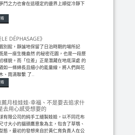
爭鬥之力也會在這穩定的邊界上順從冷靜下
觀看
LE DÉPHASAGE》
園別館，靜謐地保留了⽇治時期的場所記
既是⼀座⽣機盎然 的秘密花園，也是⼀段歷
初樣貌。⽽「位差」正是潛藏在地底深處 的
猶如⼀條綿長且細⼩的能量線，將⼈們與花
、雨滴聯繫 了...
觀看
推薦月桂娃娃-幸福、不是要去追求什
而是去用心感受想要的
球有限公司的純手工縫製娃娃，以不同花布
尺寸大小的貓頭鷹意象為主，包含了草鶚、
型態，最初的發想來自於黃仁育負責人在公