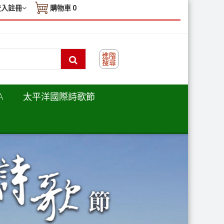
登入註冊
購物車
0
進階
搜尋
A
太平洋國際詩歌節