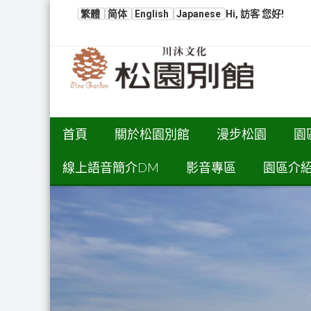
繁體
简体
English
Japanese
Hi, 訪客 您好!
首頁
關於松園別館
漫步松園
園
線上語音簡介DM
影音專區
園區介