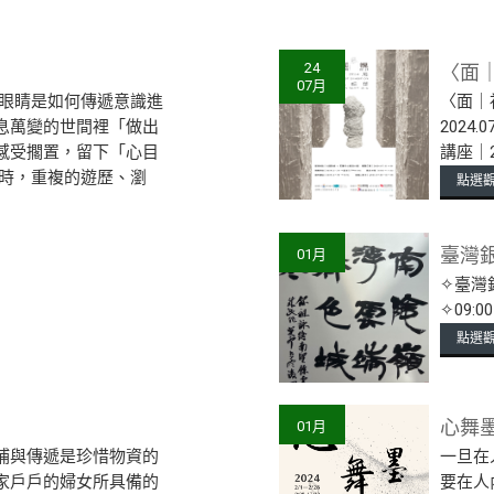
〈面
24
07月
 眼睛是如何傳遞意識進
〈面｜視
息萬變的世間裡「做出
2024.0
感受擱置，留下「心目
講座｜202
機時，重複的遊歷、瀏
點選
臺灣
01月
✧臺灣銀行
✧09:0
點選
心舞
01月
補與傳遞是珍惜物資的
一旦在
家戶戶的婦女所具備的
要在人