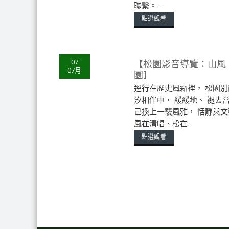
聯繫。...
點選觀看
【松園影音導覽：山風
07
07月
園】
逕行在歷史風霜裡， 松園別
汐相伴中， 緩緩地、 褪去
己換上一襲風雅， 恬靜與文
風在清唱、松在...
點選觀看