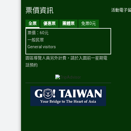
票價資訊
活動電子
全票
優惠票
團體票
免票0元
票價：60元
一般民眾
General visitors
園區導覽人員另外計費，請於入園前一星期電
話預約