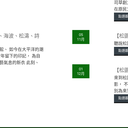
司草創
在原民
點選
、海波、松濤、詩
【松
05
11月
聽說松
館、 如今在大平洋的潮
點選
當年留下的印記， 為自
藝氣息的新衣 此刻、
【松
01
12月
來到松
影， 
別為來
點選