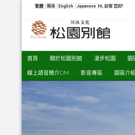
繁體
简体
English
Japanese
Hi, 訪客 您好!
首頁
關於松園別館
漫步松園
園
線上語音簡介DM
影音專區
園區介