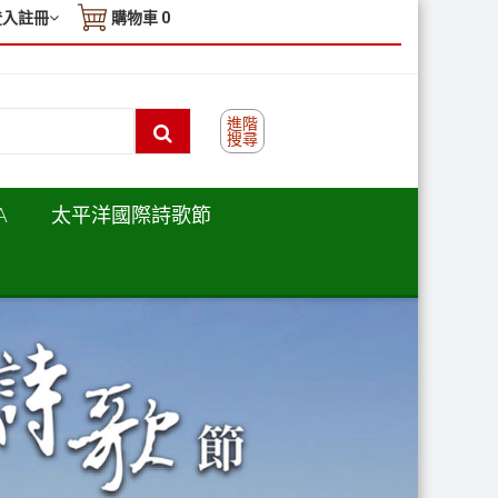
登入註冊
購物車
0
進階
搜尋
A
太平洋國際詩歌節