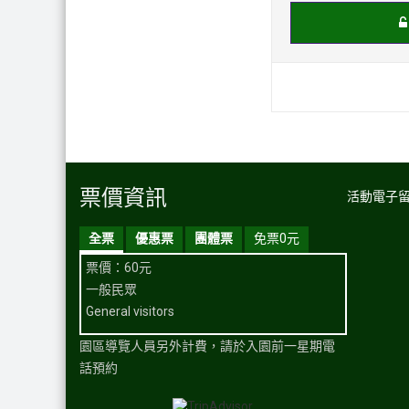
票價資訊
活動電子
全票
優惠票
團體票
免票0元
票價：60元
一般民眾
General visitors
園區導覽人員另外計費，請於入園前一星期電
話預約